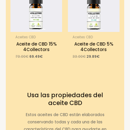
Aceites CBD
Aceites CBD
Aceite de CBD 15%
Aceite de CBD 5%
4Collectors
4Collectors
Original
Current
Original
Current
73.00
€
69.49
€
33.00
€
29.89
€
price
price
price
price
was:
is:
was:
is:
73.00€.
69.49€.
33.00€.
29.89€.
Usa las propiedades del
aceite CBD
Estos aceites de CBD están elaborados
conservando todas y cada una de las
características del CBD para ayudarte en