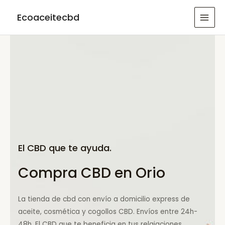
Ir
Ecoaceitecbd
al
MAI
contenido
MEN
El CBD que te ayuda.
Compra CBD en Orio
La tienda de cbd con envío a domicilio express de
aceite, cosmética y cogollos CBD. Envíos entre 24h-
48h. El CBD que te beneficia en tus relajaciones.