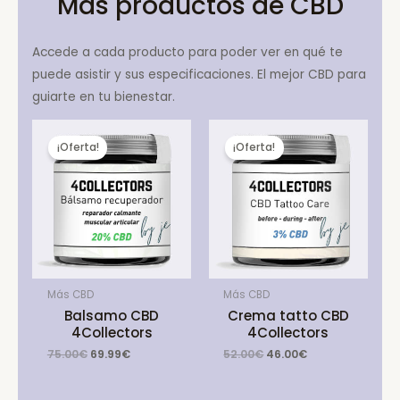
Más productos de CBD
Accede a cada producto para poder ver en qué te
puede asistir y sus especificaciones. El mejor CBD para
guiarte en tu bienestar.
¡Oferta!
¡Oferta!
Más CBD
Más CBD
Balsamo CBD
Crema tatto CBD
4Collectors
4Collectors
Original
Current
Original
Current
75.00
€
69.99
€
52.00
€
46.00
€
price
price
price
price
was:
is:
was:
is:
75.00€.
69.99€.
52.00€.
46.00€.