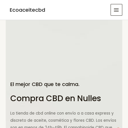
Ir
Ecoaceitecbd
al
MAI
contenido
MEN
El mejor CBD que te calma.
Compra CBD en Nulles
La tienda de cbd online con envío a a casa express y
discreto de aceite, cosmética y flores CBD. Los envíos
son en menos de 24h-48h. El cannabinoide CBD que