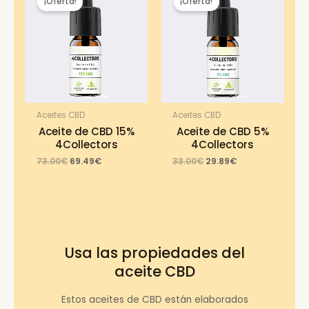
¡Oferta!
¡Oferta!
Aceites CBD
Aceites CBD
Aceite de CBD 15%
Aceite de CBD 5%
4Collectors
4Collectors
Original
Current
Original
Current
73.00
€
69.49
€
33.00
€
29.89
€
price
price
price
price
was:
is:
was:
is:
73.00€.
69.49€.
33.00€.
29.89€.
Usa las propiedades del
aceite CBD
Estos aceites de CBD están elaborados