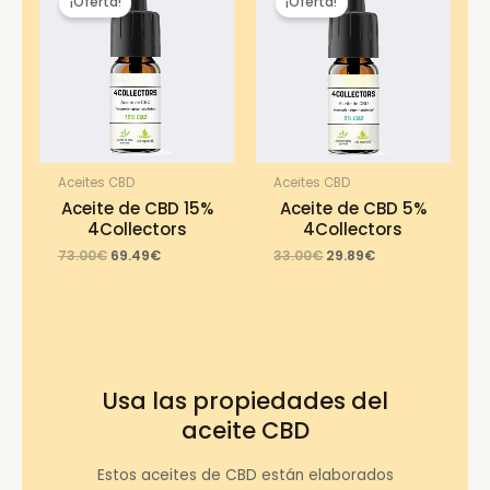
¡Oferta!
¡Oferta!
Aceites CBD
Aceites CBD
Aceite de CBD 15%
Aceite de CBD 5%
4Collectors
4Collectors
Original
Current
Original
Current
73.00
€
69.49
€
33.00
€
29.89
€
price
price
price
price
was:
is:
was:
is:
73.00€.
69.49€.
33.00€.
29.89€.
Usa las propiedades del
aceite CBD
Estos aceites de CBD están elaborados