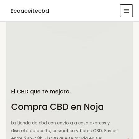
Ir
Ecoaceitecbd
al
MAI
contenido
MEN
El CBD que te mejora.
Compra CBD en Noja
La tienda de cbd con envío a a casa express y
discreto de aceite, cosmética y flores CBD. Envíos
entre 24h-48h. El CBD que te ayuda en tus