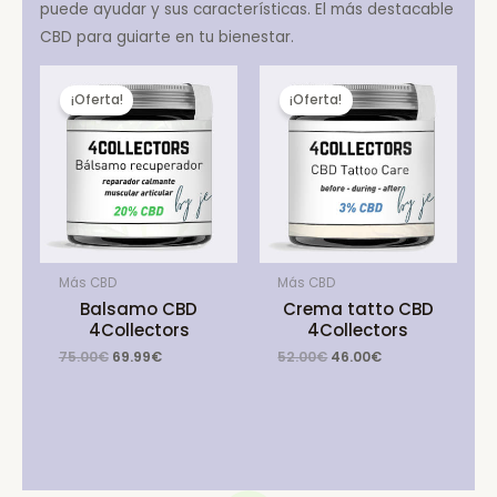
puede ayudar y sus características. El más destacable
CBD para guiarte en tu bienestar.
¡Oferta!
¡Oferta!
Más CBD
Más CBD
Balsamo CBD
Crema tatto CBD
4Collectors
4Collectors
Original
Current
Original
Current
75.00
€
69.99
€
52.00
€
46.00
€
price
price
price
price
was:
is:
was:
is:
75.00€.
69.99€.
52.00€.
46.00€.