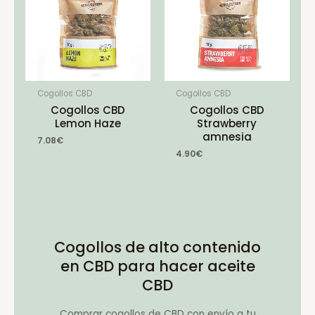
Cogollos CBD
Cogollos CBD
Cogollos CBD
Cogollos CBD
Lemon Haze
Strawberry
amnesia
7.08
€
4.90
€
Cogollos de alto contenido
en CBD para hacer aceite
CBD
Comprar cogollos de CBD con envío a tu