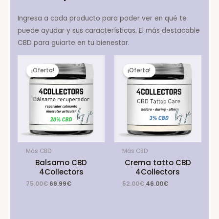
Ingresa a cada producto para poder ver en qué te
puede ayudar y sus características. El más destacable
CBD para guiarte en tu bienestar.
¡Oferta!
¡Oferta!
Más CBD
Más CBD
Balsamo CBD
Crema tatto CBD
4Collectors
4Collectors
Original
Current
Original
Current
75.00
€
69.99
€
52.00
€
46.00
€
price
price
price
price
was:
is:
was:
is:
75.00€.
69.99€.
52.00€.
46.00€.