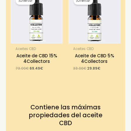
¡Oferta!
¡Oferta!
Aceites CBD
Aceites CBD
Aceite de CBD 15%
Aceite de CBD 5%
4Collectors
4Collectors
Original
Current
Original
Current
73.00
€
69.49
€
33.00
€
29.89
€
price
price
price
price
was:
is:
was:
is:
73.00€.
69.49€.
33.00€.
29.89€.
Contiene las máximas
propiedades del aceite
CBD