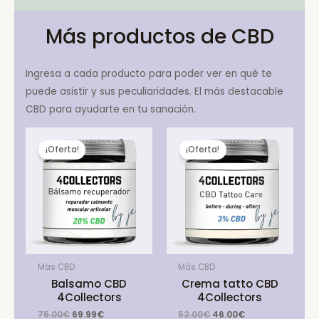
Más productos de CBD
Ingresa a cada producto para poder ver en qué te
puede asistir y sus peculiaridades. El más destacable
CBD para ayudarte en tu sanación.
¡Oferta!
¡Oferta!
Más CBD
Más CBD
Balsamo CBD
Crema tatto CBD
4Collectors
4Collectors
Original
Current
Original
Current
75.00
€
69.99
€
52.00
€
46.00
€