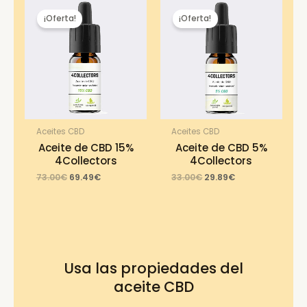
¡Oferta!
¡Oferta!
Aceites CBD
Aceites CBD
Aceite de CBD 15%
Aceite de CBD 5%
4Collectors
4Collectors
Original
Current
Original
Current
73.00
€
69.49
€
33.00
€
29.89
€
price
price
price
price
was:
is:
was:
is:
73.00€.
69.49€.
33.00€.
29.89€.
Usa las propiedades del
aceite CBD