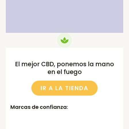
price
price
price
price
was:
is:
was:
is:
75.00€.
69.99€.
52.00€.
46.00€.
El mejor CBD, ponemos la mano
en el fuego
IR A LA TIENDA
Marcas de confianza
: