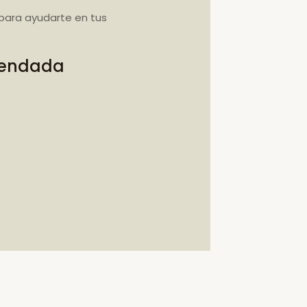
para ayudarte en tus
omendada