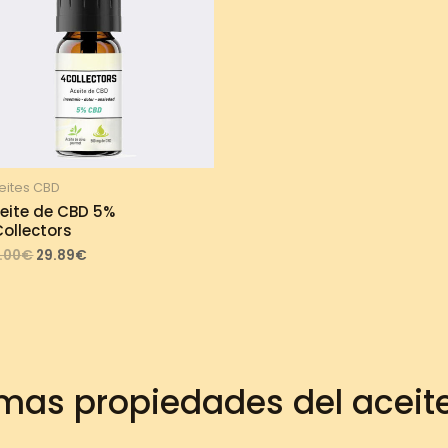
eites CBD
eite de CBD 5%
ollectors
Original
Current
.00
€
29.89
€
price
price
was:
is:
33.00€.
29.89€.
mas propiedades del aceit