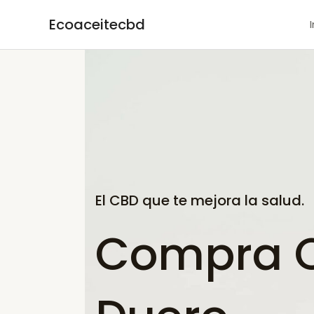
Ir
Ecoaceitecbd
al
contenido
El CBD que te mejora la salud.
Compra C