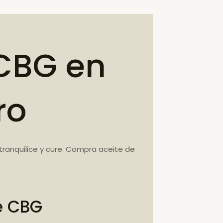
CBG en
ro
ranquilice y cure. Compra aceite de
e CBG