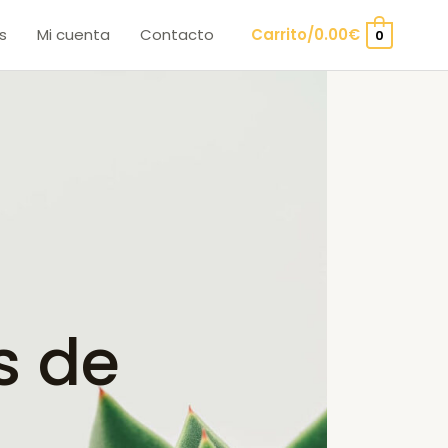
s
Mi cuenta
Contacto
Carrito/
0.00
€
0
s de