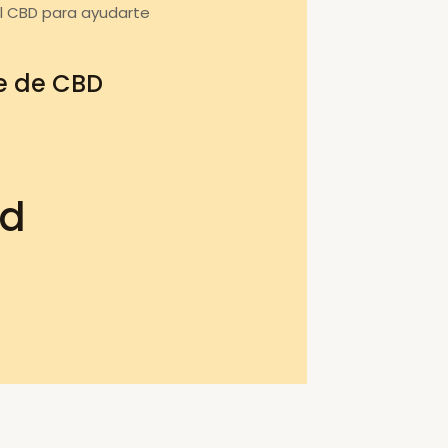
l CBD para ayudarte
te de CBD
bd