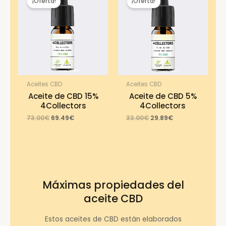
¡Oferta!
¡Oferta!
Aceites CBD
Aceites CBD
Aceite de CBD 15%
Aceite de CBD 5%
4Collectors
4Collectors
Original
Current
Original
Current
73.00
€
69.49
€
33.00
€
29.89
€
price
price
price
price
was:
is:
was:
is:
73.00€.
69.49€.
33.00€.
29.89€.
Máximas propiedades del
aceite CBD
Estos aceites de CBD están elaborados