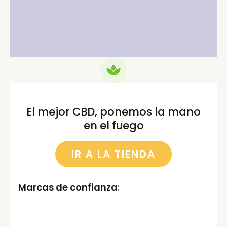
price
price
price
price
was:
is:
was:
is:
75.00€.
69.99€.
52.00€.
46.00€.
El mejor CBD, ponemos la mano
en el fuego
IR A LA TIENDA
Marcas de confianza
: