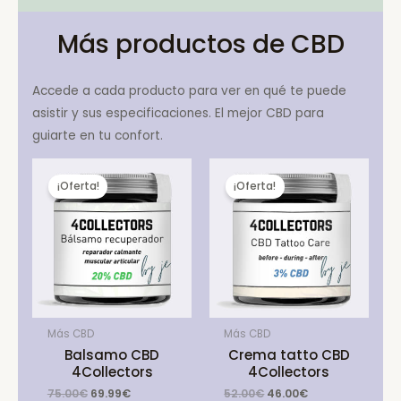
Más productos de CBD
Accede a cada producto para ver en qué te puede
asistir y sus especificaciones. El mejor CBD para
guiarte en tu confort.
¡Oferta!
¡Oferta!
Más CBD
Más CBD
Balsamo CBD
Crema tatto CBD
4Collectors
4Collectors
Original
Current
Original
Current
75.00
€
69.99
€
52.00
€
46.00
€