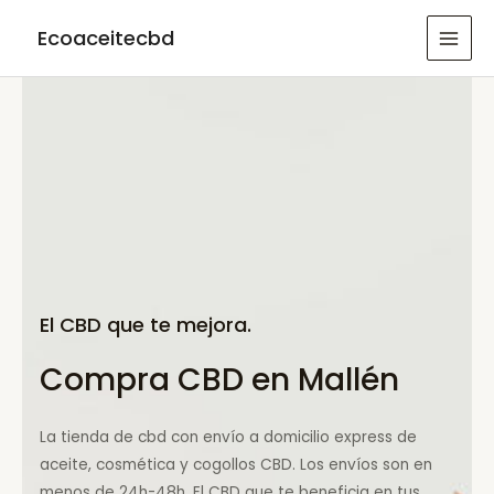
Ir
Ecoaceitecbd
al
MAI
contenido
MEN
El CBD que te mejora.
Compra CBD en Mallén
La tienda de cbd con envío a domicilio express de
aceite, cosmética y cogollos CBD. Los envíos son en
menos de 24h-48h. El CBD que te beneficia en tus