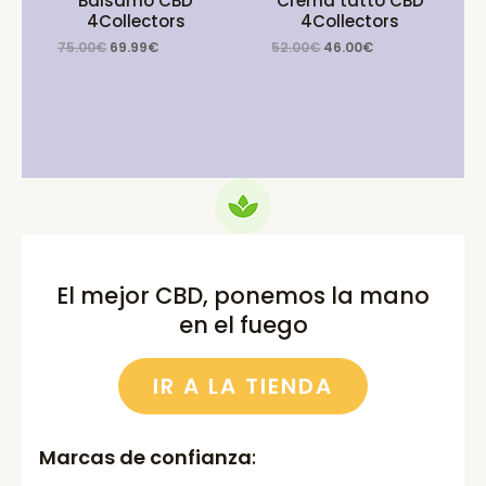
Balsamo CBD
Crema tatto CBD
4Collectors
4Collectors
Original
Current
Original
Current
75.00
€
69.99
€
52.00
€
46.00
€
price
price
price
price
was:
is:
was:
is:
75.00€.
69.99€.
52.00€.
46.00€.
El mejor CBD, ponemos la mano
en el fuego
IR A LA TIENDA
Marcas de confianza
: