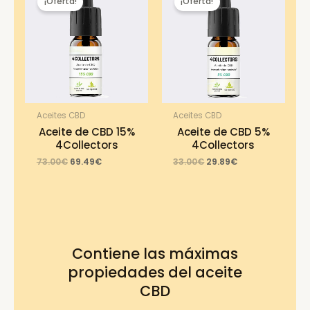
¡Oferta!
¡Oferta!
Aceites CBD
Aceites CBD
Aceite de CBD 15%
Aceite de CBD 5%
4Collectors
4Collectors
Original
Current
Original
Current
73.00
€
69.49
€
33.00
€
29.89
€
price
price
price
price
was:
is:
was:
is:
73.00€.
69.49€.
33.00€.
29.89€.
Contiene las máximas
propiedades del aceite
CBD