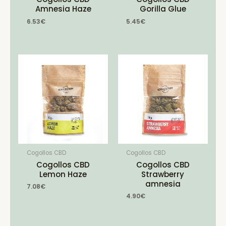
Amnesia Haze
Gorilla Glue
6.53
€
5.45
€
Cogollos CBD
Cogollos CBD
Cogollos CBD
Cogollos CBD
Lemon Haze
Strawberry
amnesia
7.08
€
4.90
€