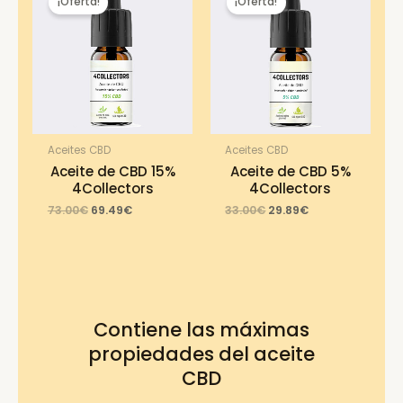
¡Oferta!
¡Oferta!
Aceites CBD
Aceites CBD
Aceite de CBD 15%
Aceite de CBD 5%
4Collectors
4Collectors
Original
Current
Original
Current
73.00
€
69.49
€
33.00
€
29.89
€
price
price
price
price
was:
is:
was:
is:
73.00€.
69.49€.
33.00€.
29.89€.
Contiene las máximas
propiedades del aceite
CBD