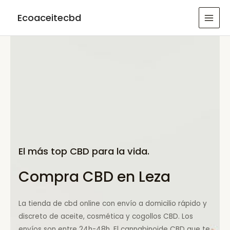
Ir
Ecoaceitecbd
al
MAI
contenido
MEN
El más top CBD para la vida.
Compra CBD en Leza
La tienda de cbd online con envío a domicilio rápido y
discreto de aceite, cosmética y cogollos CBD. Los
envíos son entre 24h-48h. El cannabinoide CBD que te