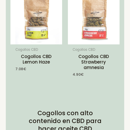
Cogollos CBD
Cogollos CBD
Cogollos CBD
Cogollos CBD
Lemon Haze
Strawberry
amnesia
7.08
€
4.90
€
Cogollos con alto
contenido en CBD para
hacer aceite CBD