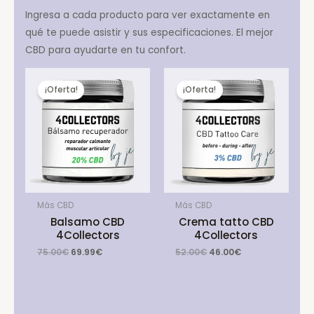
Ingresa a cada producto para ver exactamente en
qué te puede asistir y sus especificaciones. El mejor
CBD para ayudarte en tu confort.
¡Oferta!
¡Oferta!
Más CBD
Más CBD
Balsamo CBD
Crema tatto CBD
4Collectors
4Collectors
Original
Current
Original
Current
75.00
€
69.99
€
52.00
€
46.00
€
price
price
price
price
was:
is:
was:
is:
75.00€.
69.99€.
52.00€.
46.00€.