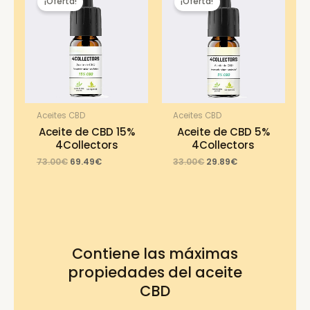
¡Oferta!
¡Oferta!
Aceites CBD
Aceites CBD
Aceite de CBD 15%
Aceite de CBD 5%
4Collectors
4Collectors
Original
Current
Original
Current
73.00
€
69.49
€
33.00
€
29.89
€
price
price
price
price
was:
is:
was:
is:
73.00€.
69.49€.
33.00€.
29.89€.
Contiene las máximas
propiedades del aceite
CBD