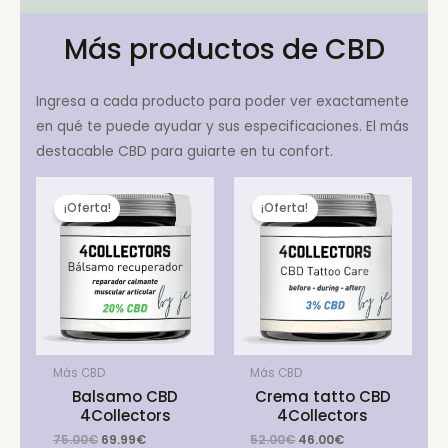
Más productos de CBD
Ingresa a cada producto para poder ver exactamente
en qué te puede ayudar y sus especificaciones. El más
destacable CBD para guiarte en tu confort.
¡Oferta!
¡Oferta!
Más CBD
Más CBD
Balsamo CBD
Crema tatto CBD
4Collectors
4Collectors
Original
Current
Original
Current
75.00
€
69.99
€
52.00
€
46.00
€