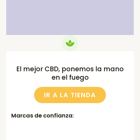
price
price
price
price
was:
is:
was:
is:
75.00€.
69.99€.
52.00€.
46.00€.
El mejor CBD, ponemos la mano
en el fuego
IR A LA TIENDA
Marcas de confianza
: