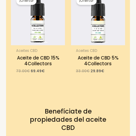
¡Oferta!
¡Oferta!
Aceites CBD
Aceites CBD
Aceite de CBD 15%
Aceite de CBD 5%
4Collectors
4Collectors
Original
Current
Original
Current
73.00
€
69.49
€
33.00
€
29.89
€
price
price
price
price
was:
is:
was:
is:
73.00€.
69.49€.
33.00€.
29.89€.
Benefíciate de
propiedades del aceite
CBD