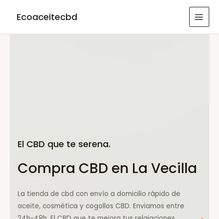
Ir
Ecoaceitecbd
al
MAI
contenido
MEN
El CBD que te serena.
Compra CBD en La Vecilla
La tienda de cbd con envío a domicilio rápido de
aceite, cosmética y cogollos CBD. Enviamos entre
24h-48h. El CBD que te mejora tus relajaciones.