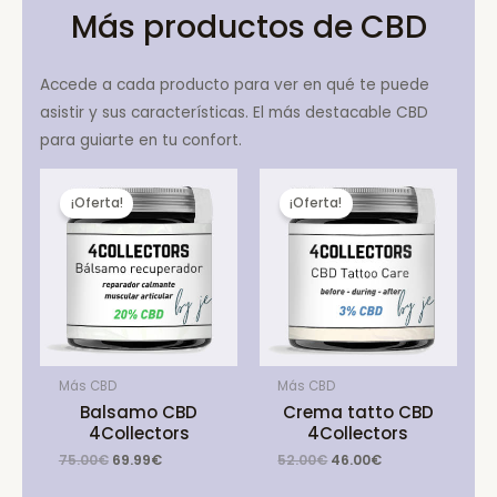
Más productos de CBD
Accede a cada producto para ver en qué te puede
asistir y sus características. El más destacable CBD
para guiarte en tu confort.
¡Oferta!
¡Oferta!
Más CBD
Más CBD
Balsamo CBD
Crema tatto CBD
4Collectors
4Collectors
Original
Current
Original
Current
75.00
€
69.99
€
52.00
€
46.00
€
price
price
price
price
was:
is:
was:
is: