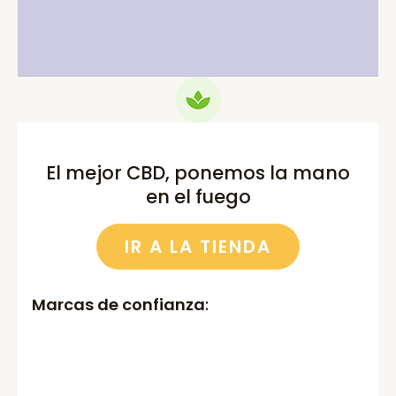
75.00€.
69.99€.
52.00€.
46.00€.
El mejor CBD, ponemos la mano
en el fuego
IR A LA TIENDA
Marcas de confianza
: