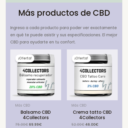
Más productos de CBD
Ingresa a cada producto para poder ver exactamente
en qué te puede asistir y sus especificaciones. El mejor
CBD para ayudarte en tu confort.
¡Oferta!
¡Oferta!
Más CBD
Más CBD
Balsamo CBD
Crema tatto CBD
4Collectors
4Collectors
Original
Current
Original
Current
75.00
€
69.99
€
52.00
€
46.00
€