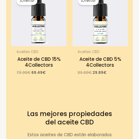
¡Oferta!
¡Oferta!
Aceites CBD
Aceites CBD
Aceite de CBD 15%
Aceite de CBD 5%
4Collectors
4Collectors
Original
Current
Original
Current
73.00
€
69.49
€
33.00
€
29.89
€
price
price
price
price
was:
is:
was:
is:
73.00€.
69.49€.
33.00€.
29.89€.
Las mejores propiedades
del aceite CBD
Estos aceites de CBD están elaborados