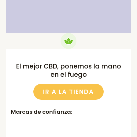
price
price
price
price
was:
is:
was:
is:
75.00€.
69.99€.
52.00€.
46.00€.
El mejor CBD, ponemos la mano
en el fuego
IR A LA TIENDA
Marcas de confianza
: