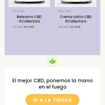
Más CBD
Más CBD
Balsamo CBD
Crema tatto CBD
4Collectors
4Collectors
Original
Current
Original
Current
75.00
€
69.99
€
52.00
€
46.00
€
price
price
price
price
was:
is:
was:
is:
75.00€.
69.99€.
52.00€.
46.00€.
El mejor CBD, ponemos la mano
en el fuego
IR A LA TIENDA