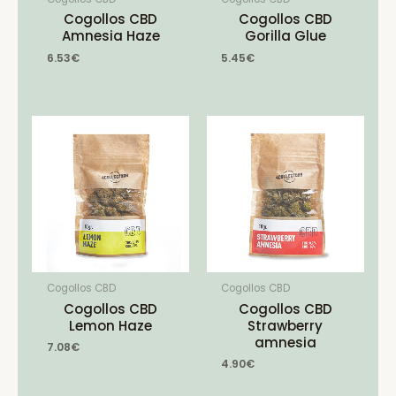
Cogollos CBD
Cogollos CBD
Amnesia Haze
Gorilla Glue
6.53
€
5.45
€
Cogollos CBD
Cogollos CBD
Cogollos CBD
Cogollos CBD
Lemon Haze
Strawberry
amnesia
7.08
€
4.90
€