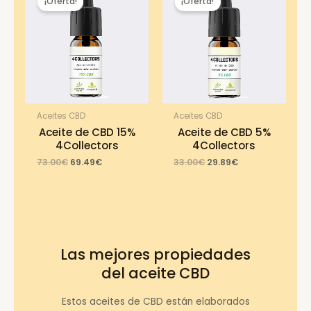
¡Oferta!
¡Oferta!
Aceites CBD
Aceites CBD
Aceite de CBD 15%
Aceite de CBD 5%
4Collectors
4Collectors
Original
Current
Original
Current
73.00
€
69.49
€
33.00
€
29.89
€
price
price
price
price
was:
is:
was:
is:
73.00€.
69.49€.
33.00€.
29.89€.
Las mejores propiedades
del aceite CBD
Estos aceites de CBD están elaborados