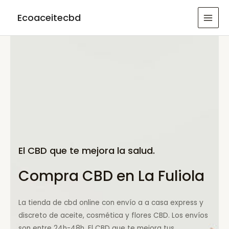
Ir
Ecoaceitecbd
al
MAI
contenido
MEN
El CBD que te mejora la salud.
Compra CBD en La Fuliola
La tienda de cbd online con envío a a casa express y
discreto de aceite, cosmética y flores CBD. Los envíos
son entre 24h-48h. El CBD que te mejora tus