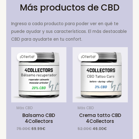
Más productos de CBD
Ingresa a cada producto para poder ver en qué te
puede ayudar y sus características. El más destacable
CBD para ayudarte en tu confort.
¡Oferta!
¡Oferta!
Más CBD
Más CBD
Balsamo CBD
Crema tatto CBD
4Collectors
4Collectors
Original
Current
Original
Current
75.00
€
69.99
€
52.00
€
46.00
€
price
price
price
price
was:
is:
was:
is: