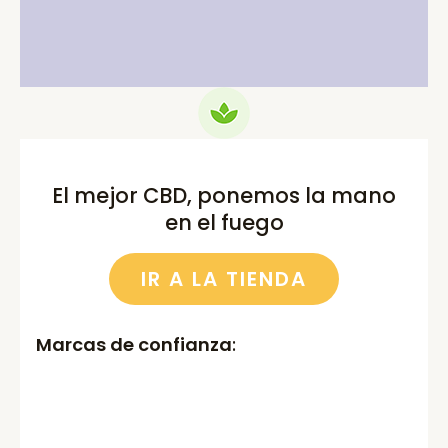
75.00€.
69.99€.
52.00€.
46.00€.
El mejor CBD, ponemos la mano
en el fuego
IR A LA TIENDA
Marcas de confianza
: