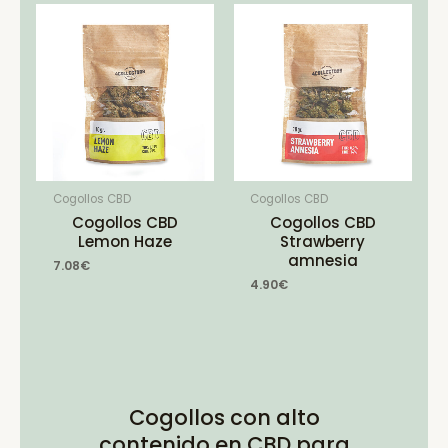
Cogollos CBD
Cogollos CBD
Cogollos CBD
Cogollos CBD
Lemon Haze
Strawberry
amnesia
7.08
€
4.90
€
Cogollos con alto
contenido en CBD para