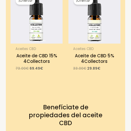
¡Oferta!
¡Oferta!
Aceites CBD
Aceites CBD
Aceite de CBD 15%
Aceite de CBD 5%
4Collectors
4Collectors
Original
Current
Original
Current
73.00
€
69.49
€
33.00
€
29.89
€
price
price
price
price
was:
is:
was:
is:
73.00€.
69.49€.
33.00€.
29.89€.
Benefíciate de
propiedades del aceite
CBD