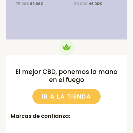
Original
Current
Original
Current
75.00
€
69.99
€
52.00
€
46.00
€
price
price
price
price
was:
is:
was:
is:
75.00€.
69.99€.
52.00€.
46.00€.
El mejor CBD, ponemos la mano
en el fuego
IR A LA TIENDA
Marcas de confianza
: