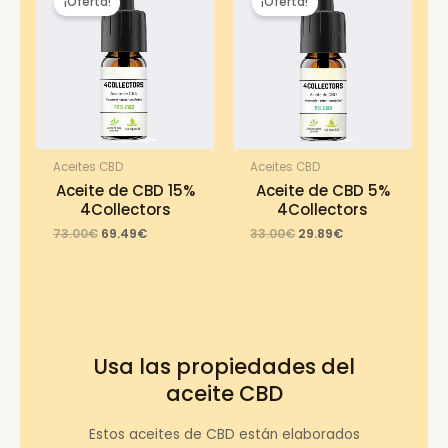
¡Oferta!
¡Oferta!
Aceites CBD
Aceites CBD
Aceite de CBD 15%
Aceite de CBD 5%
4Collectors
4Collectors
Original
Current
Original
Current
73.00
€
69.49
€
33.00
€
29.89
€
price
price
price
price
was:
is:
was:
is:
73.00€.
69.49€.
33.00€.
29.89€.
Usa las propiedades del
aceite CBD
Estos aceites de CBD están elaborados