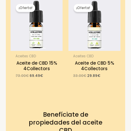
¡Oferta!
¡Oferta!
Aceites CBD
Aceites CBD
Aceite de CBD 15%
Aceite de CBD 5%
4Collectors
4Collectors
Original
Current
Original
Current
73.00
€
69.49
€
33.00
€
29.89
€
price
price
price
price
was:
is:
was:
is:
73.00€.
69.49€.
33.00€.
29.89€.
Benefíciate de
propiedades del aceite
CBD