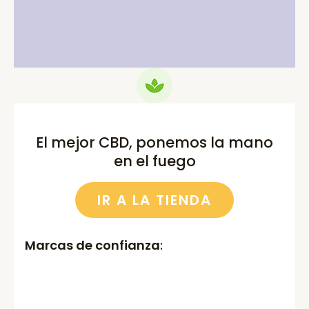
was:
is:
was:
is:
75.00€.
69.99€.
52.00€.
46.00€.
El mejor CBD, ponemos la mano
en el fuego
IR A LA TIENDA
Marcas de confianza
: