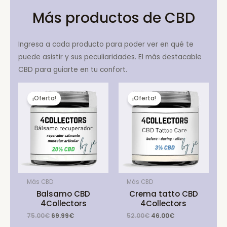
Más productos de CBD
Ingresa a cada producto para poder ver en qué te
puede asistir y sus peculiaridades. El más destacable
CBD para guiarte en tu confort.
¡Oferta!
¡Oferta!
Más CBD
Más CBD
Balsamo CBD
Crema tatto CBD
4Collectors
4Collectors
Original
Current
Original
Current
75.00
€
69.99
€
52.00
€
46.00
€
price
price
price
price