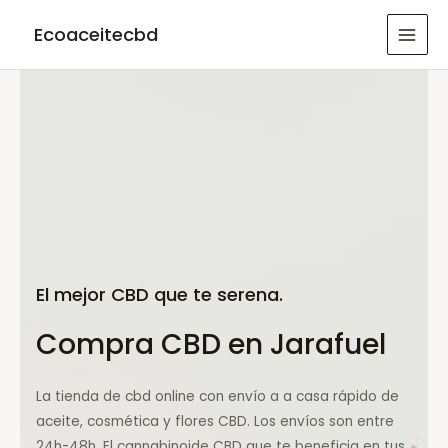
Ir
Ecoaceitecbd
al
MAI
contenido
MEN
El mejor CBD que te serena.
Compra CBD en Jarafuel
La tienda de cbd online con envío a a casa rápido de
aceite, cosmética y flores CBD. Los envíos son entre
24h-48h. El cannabinoide CBD que te beneficia en tus