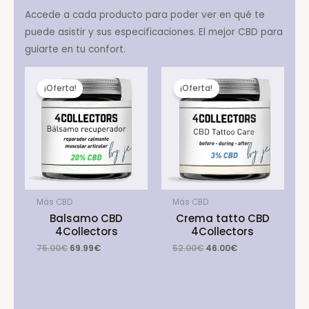
Accede a cada producto para poder ver en qué te
puede asistir y sus especificaciones. El mejor CBD para
guiarte en tu confort.
¡Oferta!
¡Oferta!
Más CBD
Más CBD
Balsamo CBD
Crema tatto CBD
4Collectors
4Collectors
Original
Current
Original
Current
75.00
€
69.99
€
52.00
€
46.00
€
price
price
price
price
was:
is:
was:
is:
75.00€.
69.99€.
52.00€.
46.00€.