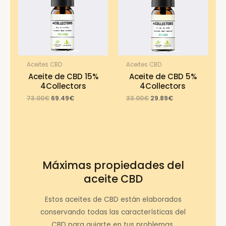
Aceites CBD
Aceites CBD
Aceite de CBD 15%
Aceite de CBD 5%
4Collectors
4Collectors
Original
Current
Original
Current
73.00
€
69.49
€
33.00
€
29.89
€
price
price
price
price
was:
is:
was:
is:
73.00€.
69.49€.
33.00€.
29.89€.
Máximas propiedades del
aceite CBD
Estos aceites de CBD están elaborados
conservando todas las características del
CBD para guiarte en tus problemas.