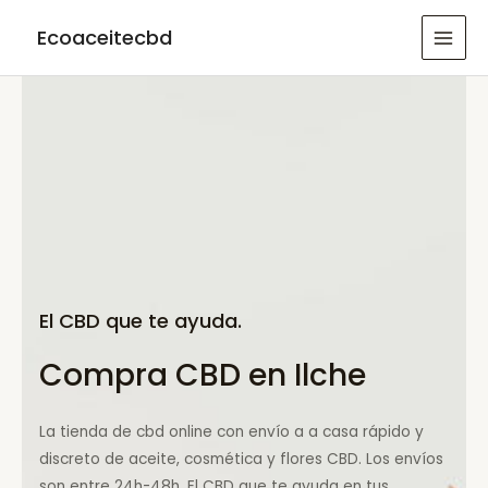
Ir
Ecoaceitecbd
al
MAI
contenido
MEN
El CBD que te ayuda.
Compra CBD en Ilche
La tienda de cbd online con envío a a casa rápido y
discreto de aceite, cosmética y flores CBD. Los envíos
son entre 24h-48h. El CBD que te ayuda en tus