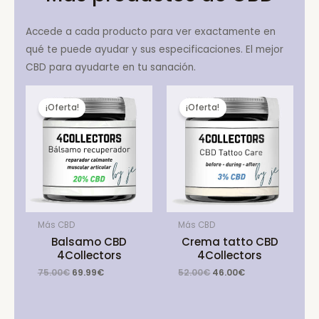
Accede a cada producto para ver exactamente en
qué te puede ayudar y sus especificaciones. El mejor
CBD para ayudarte en tu sanación.
¡Oferta!
¡Oferta!
Más CBD
Más CBD
Balsamo CBD
Crema tatto CBD
4Collectors
4Collectors
Original
Current
Original
Current
75.00
€
69.99
€
52.00
€
46.00
€
price
price
price
price
was:
is:
was:
is:
75.00€.
69.99€.
52.00€.
46.00€.