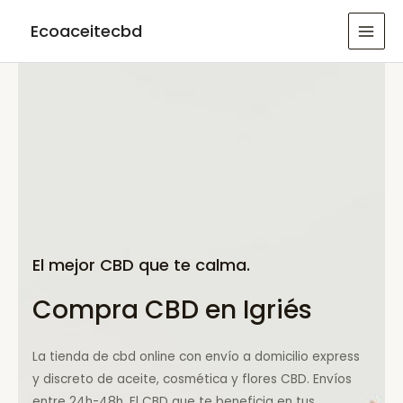
Ir
Ecoaceitecbd
al
MAI
contenido
MEN
El mejor CBD que te calma.
Compra CBD en Igriés
La tienda de cbd online con envío a domicilio express
y discreto de aceite, cosmética y flores CBD. Envíos
entre 24h-48h. El CBD que te beneficia en tus