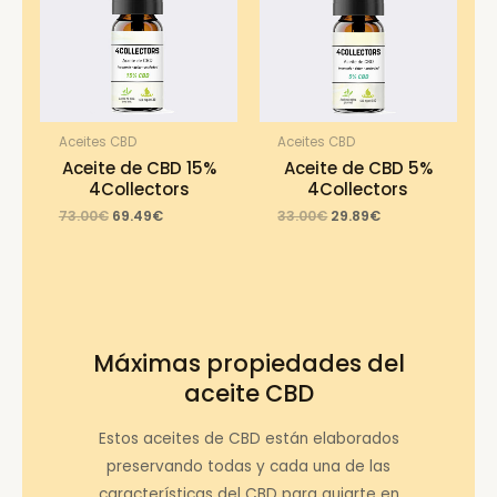
Aceites CBD
Aceites CBD
Aceite de CBD 15%
Aceite de CBD 5%
4Collectors
4Collectors
Original
Current
Original
Current
73.00
€
69.49
€
33.00
€
29.89
€
price
price
price
price
was:
is:
was:
is:
73.00€.
69.49€.
33.00€.
29.89€.
Máximas propiedades del
aceite CBD
Estos aceites de CBD están elaborados
preservando todas y cada una de las
características del CBD para guiarte en