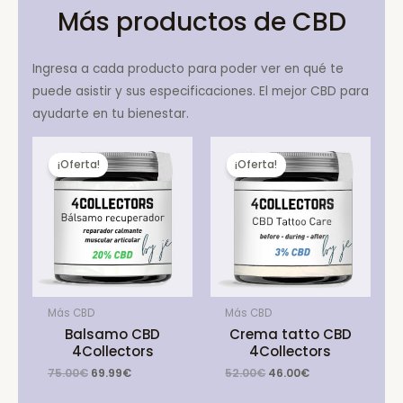
Más productos de CBD
Ingresa a cada producto para poder ver en qué te
puede asistir y sus especificaciones. El mejor CBD para
ayudarte en tu bienestar.
¡Oferta!
¡Oferta!
Más CBD
Más CBD
Balsamo CBD
Crema tatto CBD
4Collectors
4Collectors
Original
Current
Original
Current
75.00
€
69.99
€
52.00
€
46.00
€
price
price
price
price
was:
is:
was:
is: