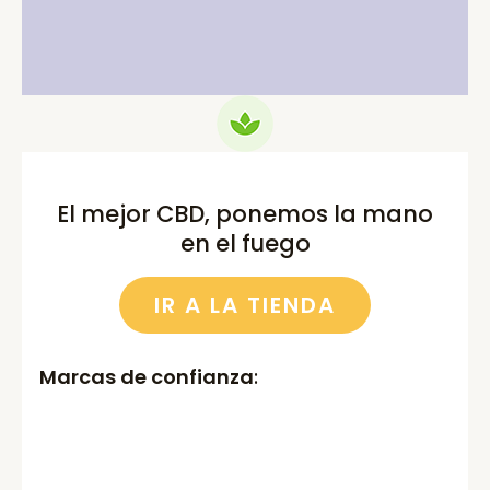
75.00€.
69.99€.
52.00€.
46.00€.
El mejor CBD, ponemos la mano
en el fuego
IR A LA TIENDA
Marcas de confianza
: