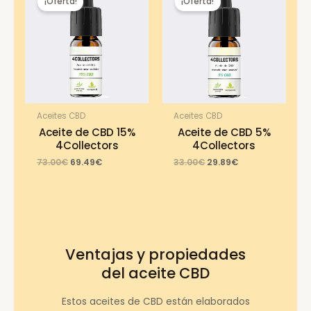
¡Oferta!
¡Oferta!
Aceites CBD
Aceites CBD
Aceite de CBD 15%
Aceite de CBD 5%
4Collectors
4Collectors
Original
Current
Original
Current
73.00
€
69.49
€
33.00
€
29.89
€
price
price
price
price
was:
is:
was:
is:
73.00€.
69.49€.
33.00€.
29.89€.
Ventajas y propiedades
del aceite CBD
Estos aceites de CBD están elaborados