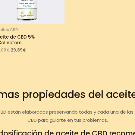
eites CBD
eite de CBD 5%
ollectors
Original
Current
.00
€
29.89
€
price
price
was:
is:
33.00€.
29.89€.
mas propiedades del aceit
CBD están elaborados preservando todas y cada una de las c
CBD para guiarte en tus problemas.
dosificación de aceite de CBD reco