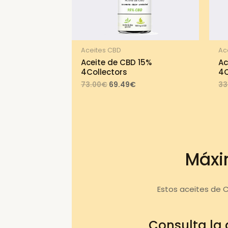
Aceites CBD
Ac
Aceite de CBD 15%
Ac
4Collectors
4C
Original
Current
73.00
€
69.49
€
33
price
price
was:
is:
73.00€.
69.49€.
Máxi
Estos aceites de 
Consulta la