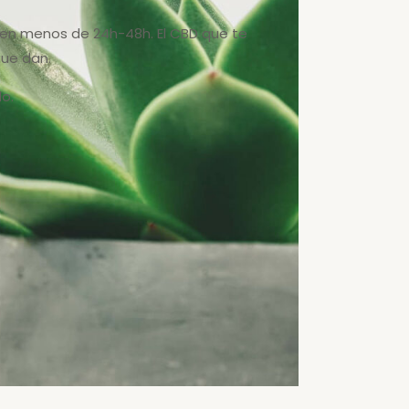
n en menos de 24h-48h. El CBD que te
que dan.
o.