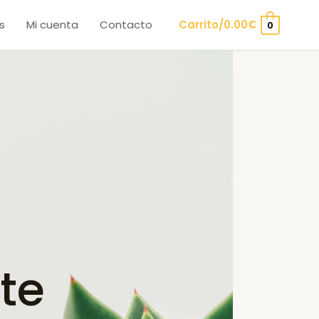
s
Mi cuenta
Contacto
Carrito/
0.00
€
0
te