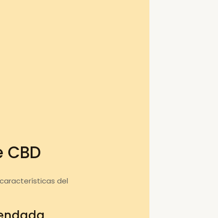
e CBD
aracterísticas del
mendada