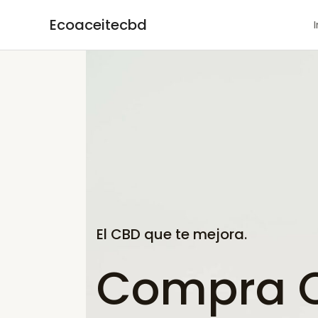
Ir
Ecoaceitecbd
al
contenido
El CBD que te mejora.
Compra C