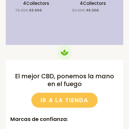
4Collectors
4Collectors
Original
Current
Original
Current
75.00
€
69.99
€
52.00
€
46.00
€
price
price
price
price
was:
is:
was:
is:
75.00€.
69.99€.
52.00€.
46.00€.
El mejor CBD, ponemos la mano
en el fuego
IR A LA TIENDA
Marcas de confianza
: