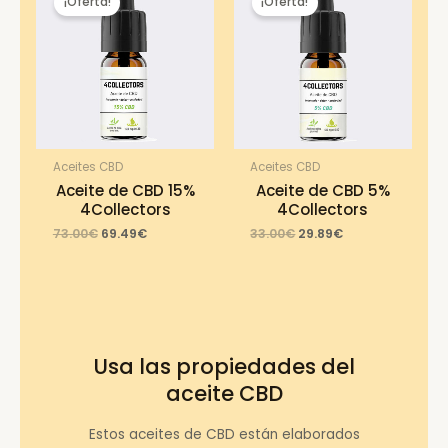
¡Oferta!
¡Oferta!
Aceites CBD
Aceites CBD
Aceite de CBD 15%
Aceite de CBD 5%
4Collectors
4Collectors
Original
Current
Original
Current
73.00
€
69.49
€
33.00
€
29.89
€
price
price
price
price
was:
is:
was:
is:
73.00€.
69.49€.
33.00€.
29.89€.
Usa las propiedades del
aceite CBD
Estos aceites de CBD están elaborados