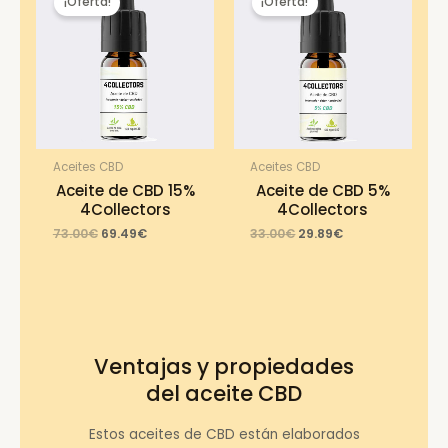
¡Oferta!
¡Oferta!
Aceites CBD
Aceites CBD
Aceite de CBD 15%
Aceite de CBD 5%
4Collectors
4Collectors
Original
Current
Original
Current
73.00
€
69.49
€
33.00
€
29.89
€
price
price
price
price
was:
is:
was:
is:
73.00€.
69.49€.
33.00€.
29.89€.
Ventajas y propiedades
del aceite CBD
Estos aceites de CBD están elaborados