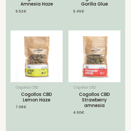
Amnesia Haze
Gorilla Glue
6.53
€
5.45
€
Cogollos CBD
Cogollos CBD
Cogollos CBD
Cogollos CBD
Lemon Haze
Strawberry
amnesia
7.08
€
4.90
€