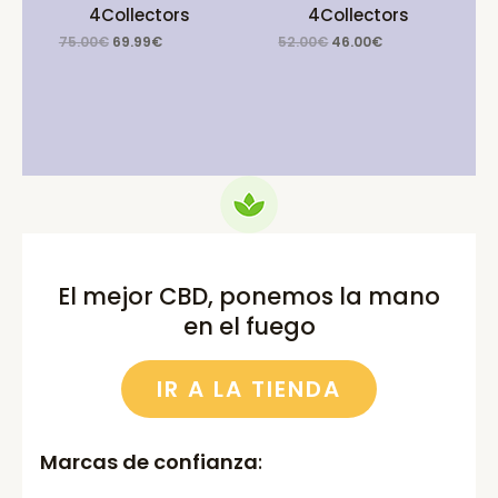
4Collectors
4Collectors
Original
Current
Original
Current
75.00
€
69.99
€
52.00
€
46.00
€
price
price
price
price
was:
is:
was:
is:
75.00€.
69.99€.
52.00€.
46.00€.
El mejor CBD, ponemos la mano
en el fuego
IR A LA TIENDA
Marcas de confianza
: