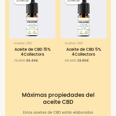
¡Oferta!
¡Oferta!
Aceites CBD
Aceites CBD
Aceite de CBD 15%
Aceite de CBD 5%
4Collectors
4Collectors
Original
Current
Original
Current
73.00
€
69.49
€
33.00
€
29.89
€
price
price
price
price
was:
is:
was:
is:
73.00€.
69.49€.
33.00€.
29.89€.
Máximas propiedades del
aceite CBD
Estos aceites de CBD están elaborados