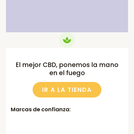
price
price
price
price
was:
is:
was:
is:
75.00€.
69.99€.
52.00€.
46.00€.
El mejor CBD, ponemos la mano
en el fuego
IR A LA TIENDA
Marcas de confianza
: