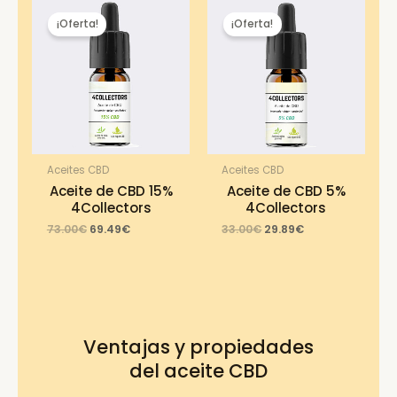
¡Oferta!
¡Oferta!
Aceites CBD
Aceites CBD
Aceite de CBD 15%
Aceite de CBD 5%
4Collectors
4Collectors
Original
Current
Original
Current
73.00
€
69.49
€
33.00
€
29.89
€
price
price
price
price
was:
is:
was:
is:
73.00€.
69.49€.
33.00€.
29.89€.
Ventajas y propiedades
del aceite CBD