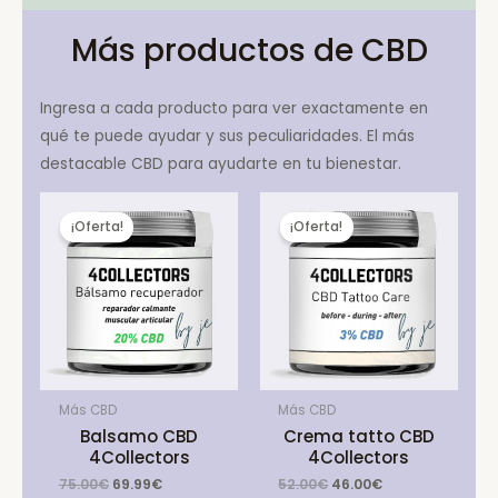
Más productos de CBD
Ingresa a cada producto para ver exactamente en
qué te puede ayudar y sus peculiaridades. El más
destacable CBD para ayudarte en tu bienestar.
¡Oferta!
¡Oferta!
Más CBD
Más CBD
Balsamo CBD
Crema tatto CBD
4Collectors
4Collectors
Original
Current
Original
Current
75.00
€
69.99
€
52.00
€
46.00
€