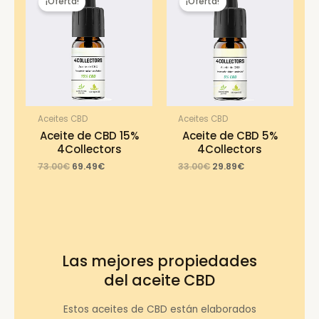
¡Oferta!
¡Oferta!
Aceites CBD
Aceites CBD
Aceite de CBD 15%
Aceite de CBD 5%
4Collectors
4Collectors
Original
Current
Original
Current
73.00
€
69.49
€
33.00
€
29.89
€
price
price
price
price
was:
is:
was:
is:
73.00€.
69.49€.
33.00€.
29.89€.
Las mejores propiedades
del aceite CBD
Estos aceites de CBD están elaborados