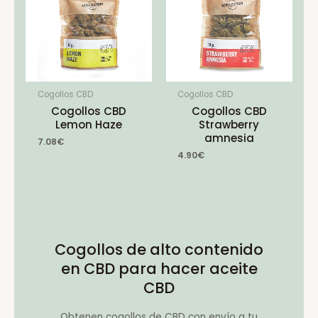
Cogollos CBD
Cogollos CBD
Cogollos CBD
Cogollos CBD
Lemon Haze
Strawberry
amnesia
7.08
€
4.90
€
Cogollos de alto contenido
en CBD para hacer aceite
CBD
Obtenen cogollos de CBD con envío a tu