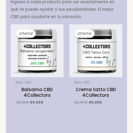
Ingresa a cada producto para ver exactamente en
qué te puede ayudar y sus peculiaridades. El mejor
CBD para ayudarte en tu sanación.
¡Oferta!
¡Oferta!
Más CBD
Más CBD
Balsamo CBD
Crema tatto CBD
4Collectors
4Collectors
Original
Current
Original
Current
75.00
€
69.99
€
52.00
€
46.00
€
price
price
price
price
was:
is:
was:
is:
75.00€.
69.99€.
52.00€.
46.00€.