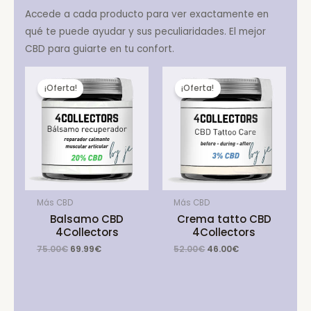
Accede a cada producto para ver exactamente en
qué te puede ayudar y sus peculiaridades. El mejor
CBD para guiarte en tu confort.
¡Oferta!
¡Oferta!
Más CBD
Más CBD
Balsamo CBD
Crema tatto CBD
4Collectors
4Collectors
Original
Current
Original
Current
75.00
€
69.99
€
52.00
€
46.00
€
price
price
price
price
was:
is:
was:
is:
75.00€.
69.99€.
52.00€.
46.00€.