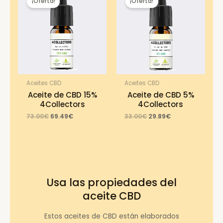
¡Oferta!
¡Oferta!
Aceites CBD
Aceites CBD
Aceite de CBD 15%
Aceite de CBD 5%
4Collectors
4Collectors
Original
Current
Original
Current
73.00
€
69.49
€
33.00
€
29.89
€
price
price
price
price
was:
is:
was:
is:
73.00€.
69.49€.
33.00€.
29.89€.
Usa las propiedades del
aceite CBD
Estos aceites de CBD están elaborados