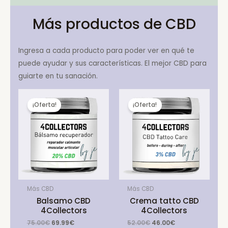
Más productos de CBD
Ingresa a cada producto para poder ver en qué te
puede ayudar y sus características. El mejor CBD para
guiarte en tu sanación.
¡Oferta!
¡Oferta!
Más CBD
Más CBD
Balsamo CBD
Crema tatto CBD
4Collectors
4Collectors
Original
Current
Original
Current
75.00
€
69.99
€
52.00
€
46.00
€