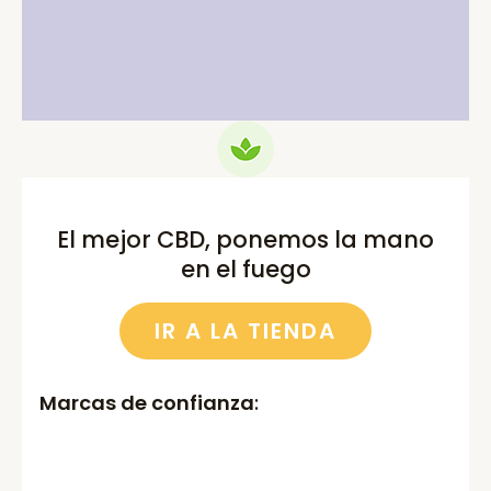
price
price
price
price
was:
is:
was:
is:
75.00€.
69.99€.
52.00€.
46.00€.
El mejor CBD, ponemos la mano
en el fuego
IR A LA TIENDA
Marcas de confianza
: