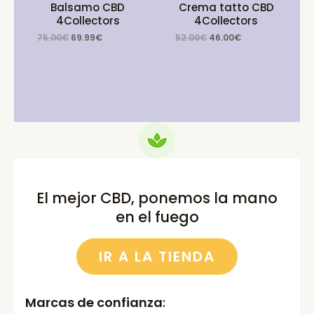
Balsamo CBD
Crema tatto CBD
4Collectors
4Collectors
Original
Current
Original
Current
75.00
€
69.99
€
52.00
€
46.00
€
price
price
price
price
was:
is:
was:
is:
75.00€.
69.99€.
52.00€.
46.00€.
El mejor CBD, ponemos la mano
en el fuego
IR A LA TIENDA
Marcas de confianza
: