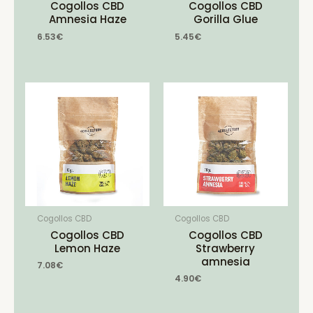
Cogollos CBD
Cogollos CBD
Amnesia Haze
Gorilla Glue
6.53
€
5.45
€
Cogollos CBD
Cogollos CBD
Cogollos CBD
Cogollos CBD
Lemon Haze
Strawberry
amnesia
7.08
€
4.90
€