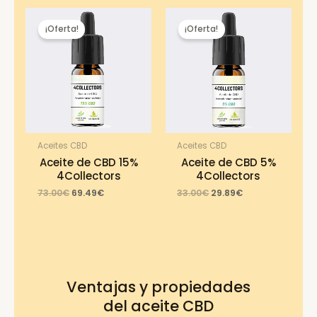
¡Oferta!
¡Oferta!
Aceites CBD
Aceites CBD
Aceite de CBD 15%
Aceite de CBD 5%
4Collectors
4Collectors
Original
Current
Original
Current
73.00
€
69.49
€
33.00
€
29.89
€
price
price
price
price
was:
is:
was:
is:
73.00€.
69.49€.
33.00€.
29.89€.
Ventajas y propiedades
del aceite CBD