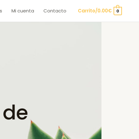
s
Mi cuenta
Contacto
Carrito/
0.00
€
0
 de