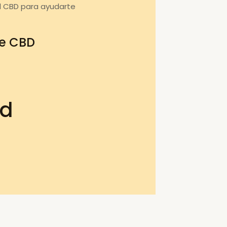
l CBD para ayudarte
de CBD
bd