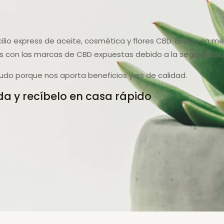
cilio express de aceite, cosmética y flores CBD. Envíos en 
 con las marcas de CBD expuestas debido a la seguridad q
do porque nos aporta beneficios y es de calidad.
a y recíbelo en casa rápido