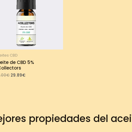
eites CBD
eite de CBD 5%
ollectors
Original
Current
.00
€
29.89
€
price
price
was:
is:
33.00€.
29.89€.
jores propiedades del ace