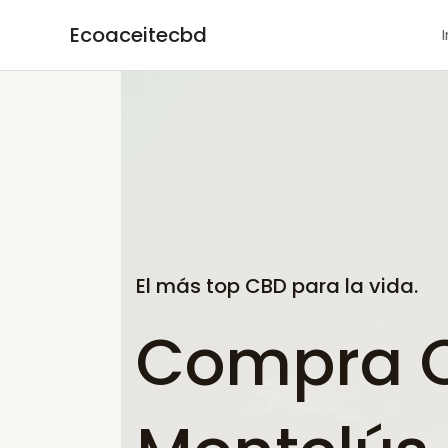
Ir
Ecoaceitecbd
al
contenido
El más top CBD para la vida.
Compra C