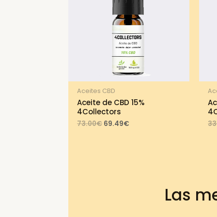
Aceites CBD
Ac
Aceite de CBD 15%
Ac
4Collectors
4C
Original
Current
73.00
€
69.49
€
33
price
price
was:
is:
73.00€.
69.49€.
Las me