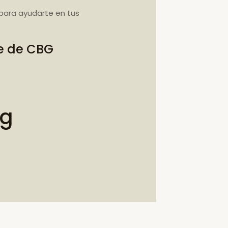
para ayudarte en tus
te de CBG
bg