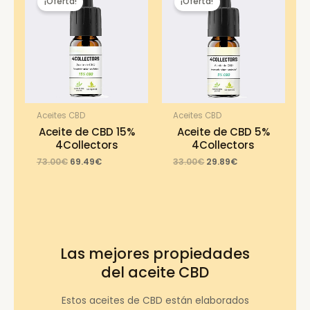
¡Oferta!
¡Oferta!
Aceites CBD
Aceites CBD
Aceite de CBD 15%
Aceite de CBD 5%
4Collectors
4Collectors
Original
Current
Original
Current
73.00
€
69.49
€
33.00
€
29.89
€
price
price
price
price
was:
is:
was:
is:
73.00€.
69.49€.
33.00€.
29.89€.
Las mejores propiedades
del aceite CBD
Estos aceites de CBD están elaborados