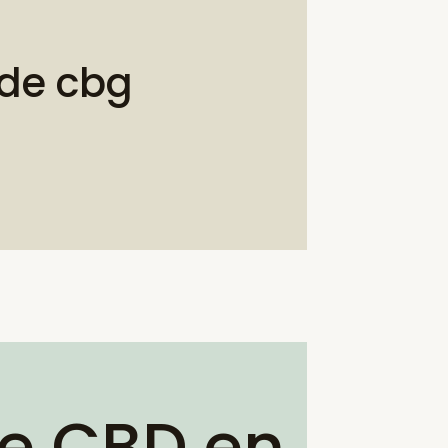
 de cbg
de CBD en