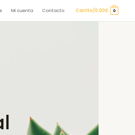
s
Mi cuenta
Contacto
Carrito/
0.00
€
0
l