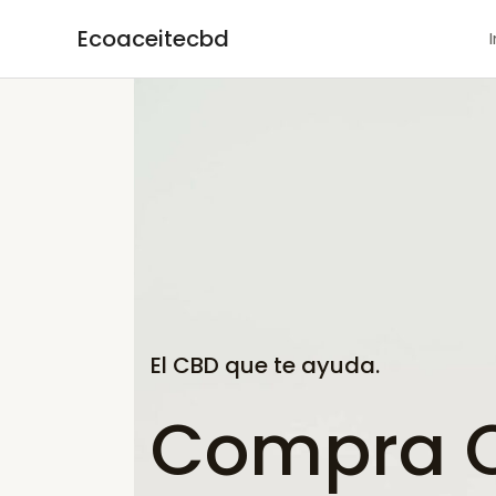
Ir
Ecoaceitecbd
al
contenido
El CBD que te ayuda.
Compra CB