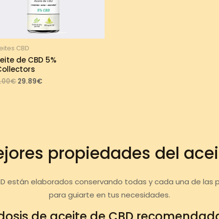
eites CBD
eite de CBD 5%
ollectors
Original
Current
.00
€
29.89
€
price
price
was:
is:
33.00€.
29.89€.
jores propiedades del ace
BD están elaborados conservando todas y cada una de las 
para guiarte en tus necesidades.
dosis de aceite de CBD recomendad