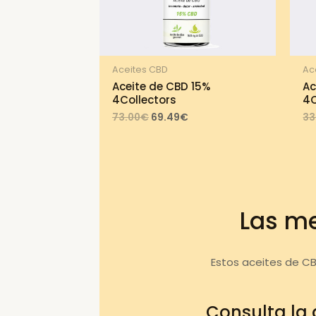
Aceites CBD
Ac
Aceite de CBD 15%
Ac
4Collectors
4C
Original
Current
73.00
€
69.49
€
33
price
price
was:
is:
73.00€.
69.49€.
Las me
Estos aceites de C
Consulta la