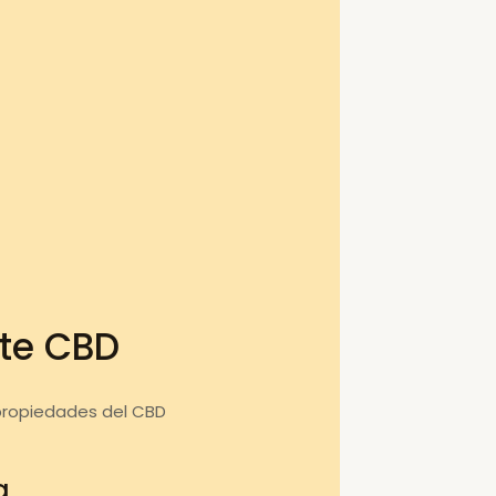
ite CBD
propiedades del CBD
a