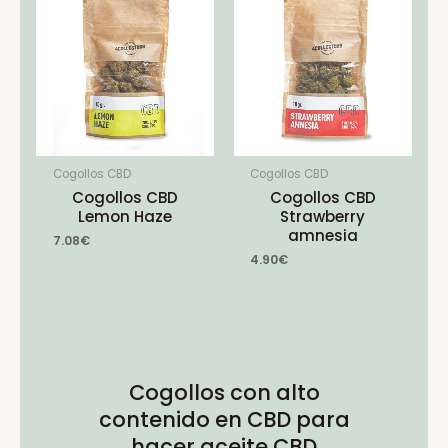
Cogollos CBD
Cogollos CBD
Cogollos CBD
Cogollos CBD
Lemon Haze
Strawberry
amnesia
7.08
€
4.90
€
Cogollos con alto
contenido en CBD para
hacer aceite CBD