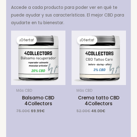
Accede a cada producto para poder ver en qué te
puede ayudar y sus características. El mejor CBD para
ayudarte en tu bienestar.
¡Oferta!
¡Oferta!
Más CBD
Más CBD
Balsamo CBD
Crema tatto CBD
4Collectors
4Collectors
Original
Current
Original
Current
75.00
€
69.99
€
52.00
€
46.00
€
price
price
price
price
was:
is:
was:
is:
75.00€.
69.99€.
52.00€.
46.00€.