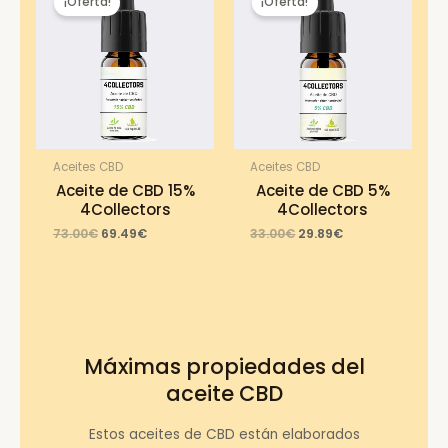
¡Oferta!
¡Oferta!
Aceites CBD
Aceites CBD
Aceite de CBD 15%
Aceite de CBD 5%
4Collectors
4Collectors
Original
Current
Original
Current
73.00
€
69.49
€
33.00
€
29.89
€
price
price
price
price
was:
is:
was:
is:
73.00€.
69.49€.
33.00€.
29.89€.
Máximas propiedades del
aceite CBD
Estos aceites de CBD están elaborados