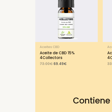
Aceites CBD
Ac
Aceite de CBD 15%
Ac
4Collectors
4C
Original
Current
73.00
€
69.49
€
33
price
price
was:
is:
73.00€.
69.49€.
Contiene