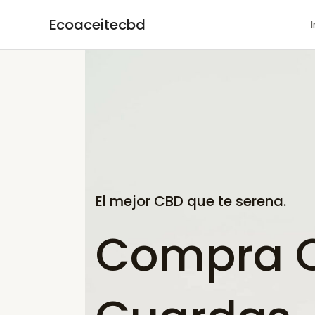
Ir
Ecoaceitecbd
al
contenido
El mejor CBD que te serena.
Compra CB