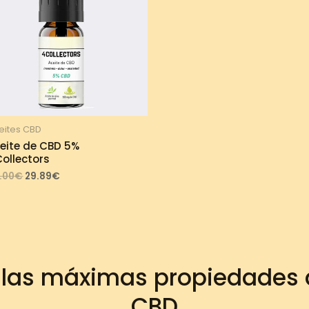
eites CBD
eite de CBD 5%
ollectors
Original
Current
.00
€
29.89
€
price
price
was:
is:
33.00€.
29.89€.
 las máximas propiedades d
CBD