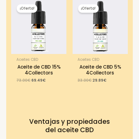
¡Oferta!
¡Oferta!
Aceites CBD
Aceites CBD
Aceite de CBD 15%
Aceite de CBD 5%
4Collectors
4Collectors
Original
Current
Original
Current
73.00
€
69.49
€
33.00
€
29.89
€
price
price
price
price
was:
is:
was:
is:
73.00€.
69.49€.
33.00€.
29.89€.
Ventajas y propiedades
del aceite CBD