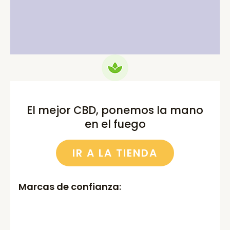
price
price
price
price
was:
is:
was:
is:
75.00€.
69.99€.
52.00€.
46.00€.
El mejor CBD, ponemos la mano
en el fuego
IR A LA TIENDA
Marcas de confianza
: