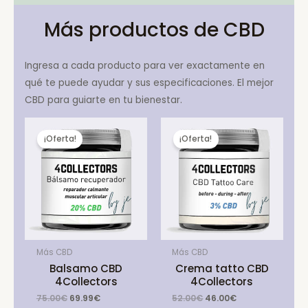
Más productos de CBD
Ingresa a cada producto para ver exactamente en
qué te puede ayudar y sus especificaciones. El mejor
CBD para guiarte en tu bienestar.
¡Oferta!
¡Oferta!
Más CBD
Más CBD
Balsamo CBD
Crema tatto CBD
4Collectors
4Collectors
Original
Current
Original
Current
75.00
€
69.99
€
52.00
€
46.00
€