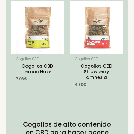
Cogollos CBD
Cogollos CBD
Cogollos CBD
Cogollos CBD
Lemon Haze
Strawberry
amnesia
7.08
€
4.90
€
Cogollos de alto contenido
en CBD para hacer aceite