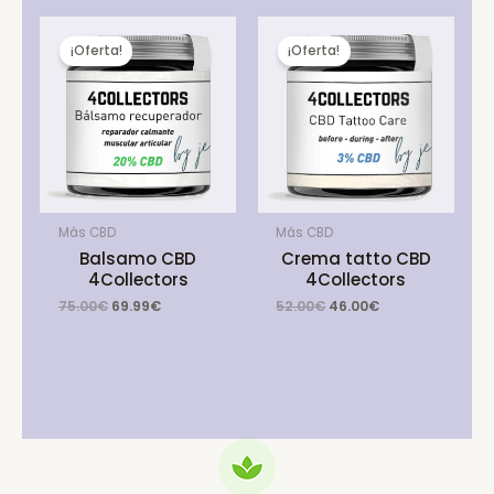
¡Oferta!
¡Oferta!
Más CBD
Más CBD
Balsamo CBD
Crema tatto CBD
4Collectors
4Collectors
Original
Current
Original
Current
75.00
€
69.99
€
52.00
€
46.00
€
price
price
price
price
was:
is:
was:
is:
75.00€.
69.99€.
52.00€.
46.00€.