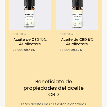
Aceites CBD
Aceites CBD
Aceite de CBD 15%
Aceite de CBD 5%
4Collectors
4Collectors
Original
Current
Original
Current
73.00
€
69.49
€
33.00
€
29.89
€
price
price
price
price
was:
is:
was:
is:
73.00€.
69.49€.
33.00€.
29.89€.
Benefíciate de
propiedades del aceite
CBD
Estos aceites de CBD están elaborados