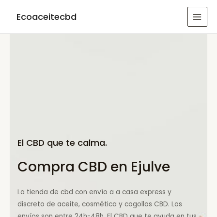
Ir
Ecoaceitecbd
al
MAI
contenido
MEN
El CBD que te calma.
Compra CBD en Ejulve
La tienda de cbd con envío a a casa express y
discreto de aceite, cosmética y cogollos CBD. Los
envíos son entre 24h-48h. El CBD que te ayuda en tus