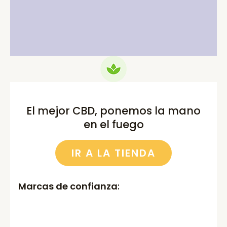
price
price
price
price
was:
is:
was:
is:
75.00€.
69.99€.
52.00€.
46.00€.
El mejor CBD, ponemos la mano
en el fuego
IR A LA TIENDA
Marcas de confianza
: