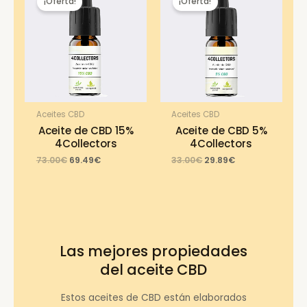
¡Oferta!
¡Oferta!
Aceites CBD
Aceites CBD
Aceite de CBD 15%
Aceite de CBD 5%
4Collectors
4Collectors
Original
Current
Original
Current
73.00
€
69.49
€
33.00
€
29.89
€
price
price
price
price
was:
is:
was:
is:
73.00€.
69.49€.
33.00€.
29.89€.
Las mejores propiedades
del aceite CBD
Estos aceites de CBD están elaborados