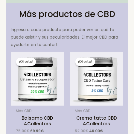
Más productos de CBD
Ingresa a cada producto para poder ver en qué te
puede asistir y sus peculiaridades. El mejor CBD para
ayudarte en tu confort.
¡Oferta!
¡Oferta!
Más CBD
Más CBD
Balsamo CBD
Crema tatto CBD
4Collectors
4Collectors
Original
Current
Original
Current
75.00
€
69.99
€
52.00
€
46.00
€