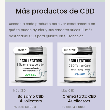
Más productos de CBD
Accede a cada producto para ver exactamente en
qué te puede ayudar y sus características. El más
destacable CBD para guiarte en tu sanación.
¡Oferta!
¡Oferta!
Más CBD
Más CBD
Balsamo CBD
Crema tatto CBD
4Collectors
4Collectors
Original
Current
Original
Current
75.00
€
69.99
€
52.00
€
46.00
€