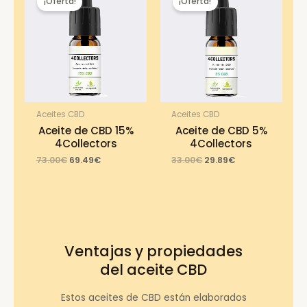
¡Oferta!
¡Oferta!
Aceites CBD
Aceites CBD
Aceite de CBD 15%
Aceite de CBD 5%
4Collectors
4Collectors
Original
Current
Original
Current
73.00
€
69.49
€
33.00
€
29.89
€
price
price
price
price
was:
is:
was:
is:
73.00€.
69.49€.
33.00€.
29.89€.
Ventajas y propiedades
del aceite CBD
Estos aceites de CBD están elaborados