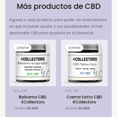
Más productos de CBD
Ingresa a cada producto para poder ver exactamente
en qué te puede ayudar y sus peculiaridades. El más
destacable CBD para ayudarte en tu bienestar.
¡Oferta!
¡Oferta!
Más CBD
Más CBD
Balsamo CBD
Crema tatto CBD
4Collectors
4Collectors
Original
Current
Original
Current
75.00
€
69.99
€
52.00
€
46.00
€
price
price
price
price
was:
is:
was:
is: