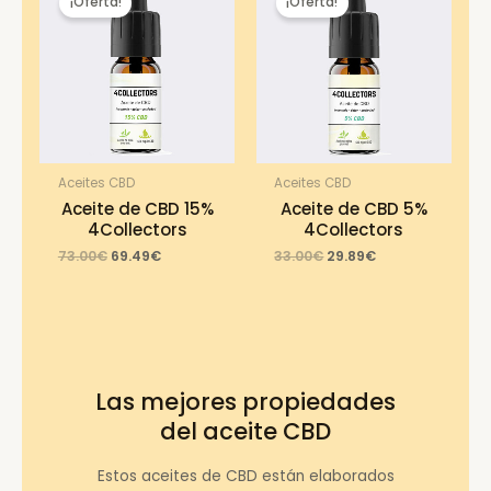
¡Oferta!
¡Oferta!
Aceites CBD
Aceites CBD
Aceite de CBD 15%
Aceite de CBD 5%
4Collectors
4Collectors
Original
Current
Original
Current
73.00
€
69.49
€
33.00
€
29.89
€
price
price
price
price
was:
is:
was:
is:
73.00€.
69.49€.
33.00€.
29.89€.
Las mejores propiedades
del aceite CBD
Estos aceites de CBD están elaborados