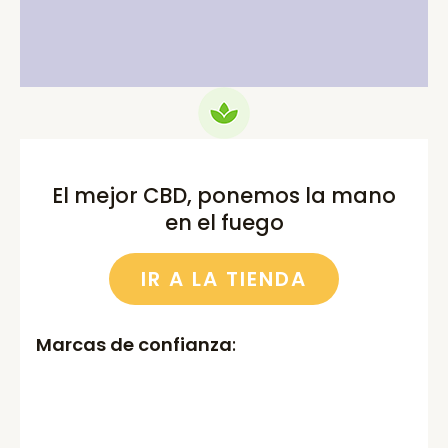
75.00€.
69.99€.
52.00€.
46.00€.
El mejor CBD, ponemos la mano
en el fuego
IR A LA TIENDA
Marcas de confianza
: