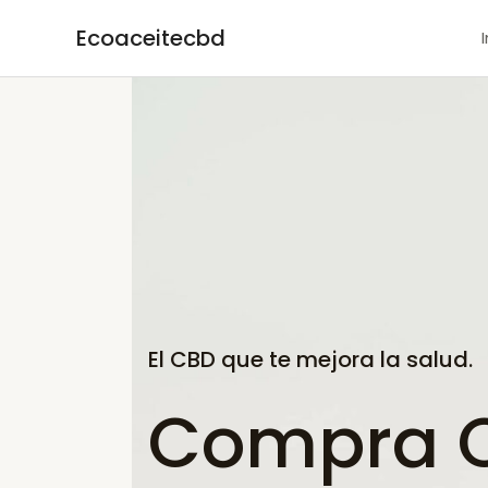
Ir
Ecoaceitecbd
al
contenido
El CBD que te mejora la salud.
Compra C