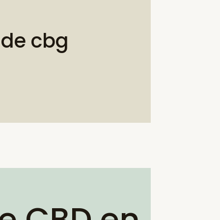
 de cbg
de CBD en