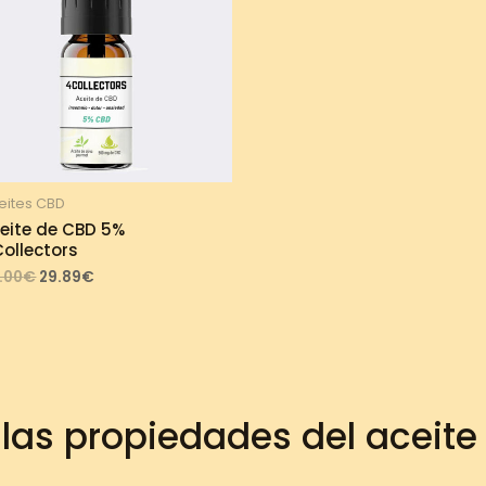
eites CBD
eite de CBD 5%
ollectors
Original
Current
.00
€
29.89
€
price
price
was:
is:
33.00€.
29.89€.
las propiedades del aceit