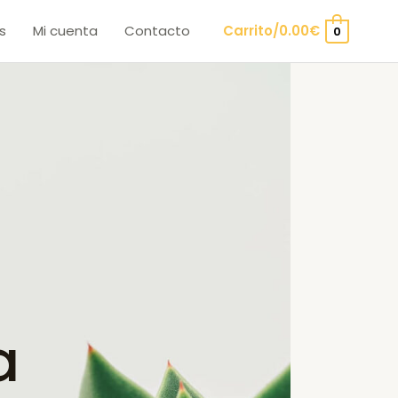
s
Mi cuenta
Contacto
Carrito/
0.00
€
0
a