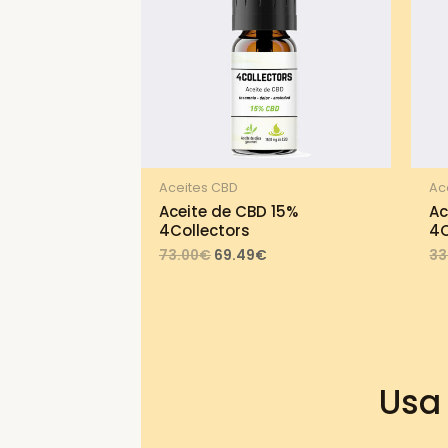
Aceites CBD
Ac
Aceite de CBD 15%
Ac
4Collectors
4C
Original
Current
73.00
€
69.49
€
33
price
price
was:
is:
73.00€.
69.49€.
Usa 