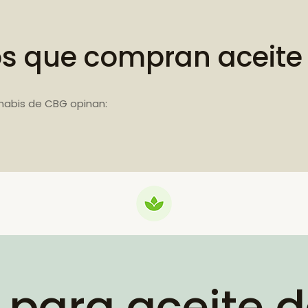
os que compran aceite
nabis de CBG opinan:
 para aceite 