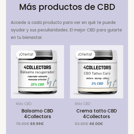
Más productos de CBD
Accede a cada producto para ver en qué te puede
ayudar y sus peculiaridades. El mejor CBD para guiarte
en tu bienestar.
¡Oferta!
¡Oferta!
Más CBD
Más CBD
Balsamo CBD
Crema tatto CBD
4Collectors
4Collectors
Original
Current
Original
Current
75.00
€
69.99
€
52.00
€
46.00
€
price
price
price
price
was:
is:
was:
is: