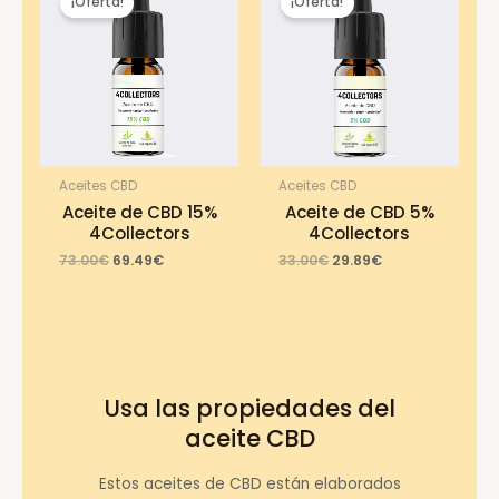
¡Oferta!
¡Oferta!
Aceites CBD
Aceites CBD
Aceite de CBD 15%
Aceite de CBD 5%
4Collectors
4Collectors
Original
Current
Original
Current
73.00
€
69.49
€
33.00
€
29.89
€
price
price
price
price
was:
is:
was:
is:
73.00€.
69.49€.
33.00€.
29.89€.
Usa las propiedades del
aceite CBD
Estos aceites de CBD están elaborados