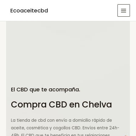
Ir
Ecoaceitecbd
al
MAI
contenido
MEN
El CBD que te acompaña.
Compra CBD en Chelva
La tienda de cbd con envío a domicilio rápido de
aceite, cosmética y cogollos CBD. Envíos entre 24h-
48h. El CBD que te beneficia en tus relajaciones.