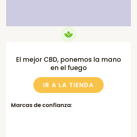
75.00€.
69.99€.
52.00€.
46.00€.
El mejor CBD, ponemos la mano
en el fuego
IR A LA TIENDA
Marcas de confianza
: