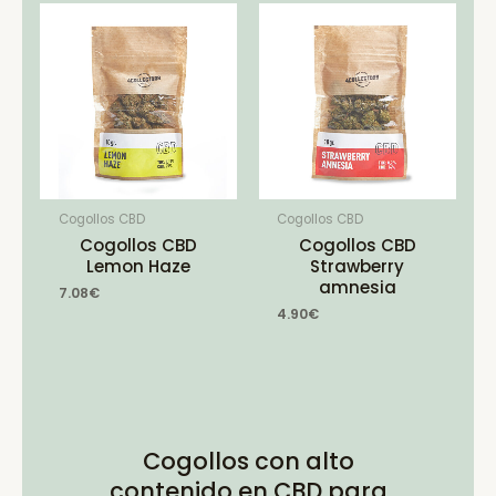
Cogollos CBD
Cogollos CBD
Cogollos CBD
Cogollos CBD
Lemon Haze
Strawberry
amnesia
7.08
€
4.90
€
Cogollos con alto
contenido en CBD para