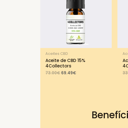
Aceites CBD
Ac
Aceite de CBD 15%
Ac
4Collectors
4C
Original
Current
73.00
€
69.49
€
33
price
price
was:
is:
73.00€.
69.49€.
Benefíc