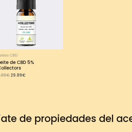
eites CBD
eite de CBD 5%
ollectors
Original
Current
.00
€
29.89
€
price
price
was:
is:
33.00€.
29.89€.
iate de propiedades del ac