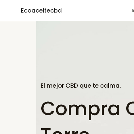
Ir
Ecoaceitecbd
al
contenido
El mejor CBD que te calma.
Compra C