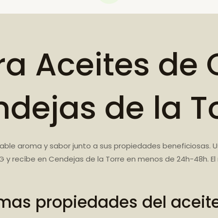
a Aceites de 
dejas de la T
able aroma y sabor junto a sus propiedades beneficiosas. 
G y recíbe en Cendejas de la Torre en menos de 24h-48h. El
mas propiedades del aceit