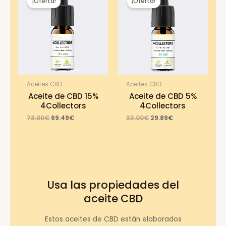
¡Oferta!
¡Oferta!
Aceites CBD
Aceites CBD
Aceite de CBD 15%
Aceite de CBD 5%
4Collectors
4Collectors
Original
Current
Original
Current
73.00
€
69.49
€
33.00
€
29.89
€
price
price
price
price
was:
is:
was:
is:
73.00€.
69.49€.
33.00€.
29.89€.
Usa las propiedades del
aceite CBD
Estos aceites de CBD están elaborados