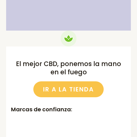
was:
is:
was:
is:
75.00€.
69.99€.
52.00€.
46.00€.
El mejor CBD, ponemos la mano
en el fuego
IR A LA TIENDA
Marcas de confianza
: