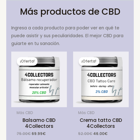
Más productos de CBD
Ingresa a cada producto para poder ver en qué te
puede asistir y sus peculiaridades. El mejor CBD para
guiarte en tu sanación.
¡Oferta!
¡Oferta!
Más CBD
Más CBD
Balsamo CBD
Crema tatto CBD
4Collectors
4Collectors
Original
Current
Original
Current
75.00
€
69.99
€
52.00
€
46.00
€
price
price
price
price