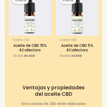
¡Oferta!
¡Oferta!
Aceites CBD
Aceites CBD
Aceite de CBD 15%
Aceite de CBD 5%
4Collectors
4Collectors
Original
Current
Original
Current
73.00
€
69.49
€
33.00
€
29.89
€
price
price
price
price
was:
is:
was:
is:
73.00€.
69.49€.
33.00€.
29.89€.
Ventajas y propiedades
del aceite CBD
Estos aceites de CBD están elaborados