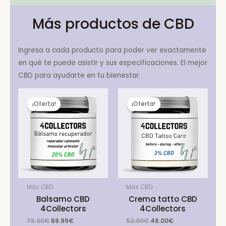
Más productos de CBD
Ingresa a cada producto para poder ver exactamente
en qué te puede asistir y sus especificaciones. El mejor
CBD para ayudarte en tu bienestar.
¡Oferta!
¡Oferta!
Más CBD
Más CBD
Balsamo CBD
Crema tatto CBD
4Collectors
4Collectors
Original
Current
Original
Current
75.00
€
69.99
€
52.00
€
46.00
€