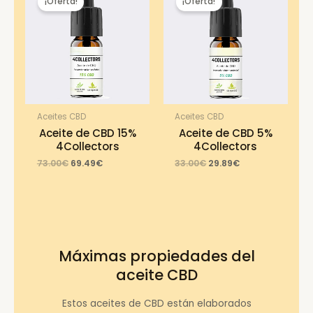
¡Oferta!
¡Oferta!
Aceites CBD
Aceites CBD
Aceite de CBD 15%
Aceite de CBD 5%
4Collectors
4Collectors
Original
Current
Original
Current
73.00
€
69.49
€
33.00
€
29.89
€
price
price
price
price
was:
is:
was:
is:
73.00€.
69.49€.
33.00€.
29.89€.
Máximas propiedades del
aceite CBD
Estos aceites de CBD están elaborados