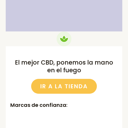
price
price
price
price
was:
is:
was:
is:
75.00€.
69.99€.
52.00€.
46.00€.
El mejor CBD, ponemos la mano
en el fuego
IR A LA TIENDA
Marcas de confianza
: