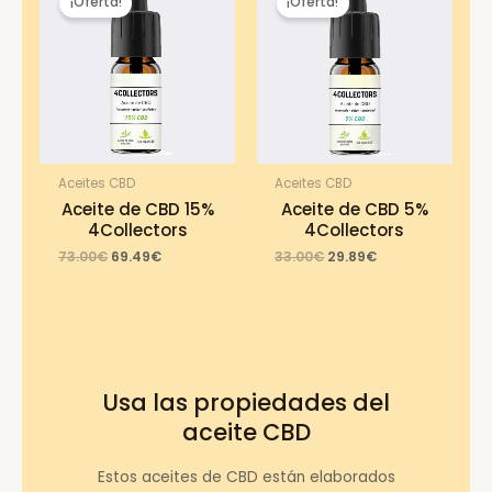
¡Oferta!
¡Oferta!
Aceites CBD
Aceites CBD
Aceite de CBD 15%
Aceite de CBD 5%
4Collectors
4Collectors
Original
Current
Original
Current
73.00
€
69.49
€
33.00
€
29.89
€
price
price
price
price
was:
is:
was:
is:
73.00€.
69.49€.
33.00€.
29.89€.
Usa las propiedades del
aceite CBD
Estos aceites de CBD están elaborados