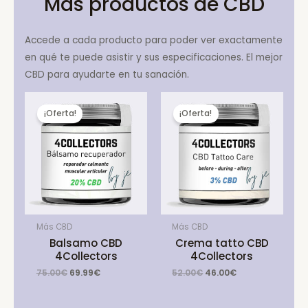
Más productos de CBD
Accede a cada producto para poder ver exactamente
en qué te puede asistir y sus especificaciones. El mejor
CBD para ayudarte en tu sanación.
¡Oferta!
¡Oferta!
Más CBD
Más CBD
Balsamo CBD
Crema tatto CBD
4Collectors
4Collectors
Original
Current
Original
Current
75.00
€
69.99
€
52.00
€
46.00
€
price
price
price
price
was:
is:
was:
is:
75.00€.
69.99€.
52.00€.
46.00€.