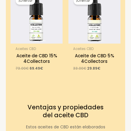
¡Oferta!
¡Oferta!
Aceites CBD
Aceites CBD
Aceite de CBD 15%
Aceite de CBD 5%
4Collectors
4Collectors
Original
Current
Original
Current
73.00
€
69.49
€
33.00
€
29.89
€
price
price
price
price
was:
is:
was:
is:
73.00€.
69.49€.
33.00€.
29.89€.
Ventajas y propiedades
del aceite CBD
Estos aceites de CBD están elaborados