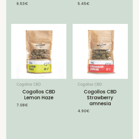
6.53
€
5.45
€
Cogollos CBD
Cogollos CBD
Cogollos CBD
Cogollos CBD
Lemon Haze
Strawberry
amnesia
7.08
€
4.90
€