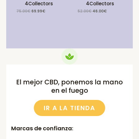
4Collectors
4Collectors
Original
Current
Original
Current
75.00
€
69.99
€
52.00
€
46.00
€
price
price
price
price
was:
is:
was:
is:
75.00€.
69.99€.
52.00€.
46.00€.
El mejor CBD, ponemos la mano
en el fuego
IR A LA TIENDA
Marcas de confianza
: