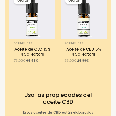
¡Oferta!
¡Oferta!
Aceites CBD
Aceites CBD
Aceite de CBD 15%
Aceite de CBD 5%
4Collectors
4Collectors
Original
Current
Original
Current
73.00
€
69.49
€
33.00
€
29.89
€
price
price
price
price
was:
is:
was:
is:
73.00€.
69.49€.
33.00€.
29.89€.
Usa las propiedades del
aceite CBD
Estos aceites de CBD están elaborados