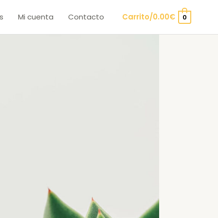
s
Mi cuenta
Contacto
Carrito/
0.00
€
0