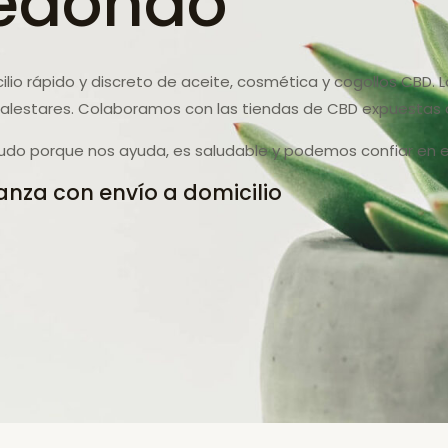
edondo
lio rápido y discreto de aceite, cosmética y cogollos CBD. L
lestares. Colaboramos con las tiendas de CBD expuestas d
udo porque nos ayuda, es saludable y podemos confiar en el
anza con envío a domicilio