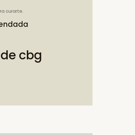
a curarte.
omendada
 de cbg