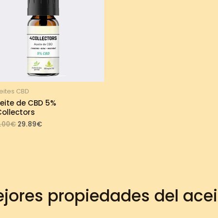
eites CBD
eite de CBD 5%
ollectors
Original
Current
.00
€
29.89
€
price
price
was:
is:
33.00€.
29.89€.
jores propiedades del ace