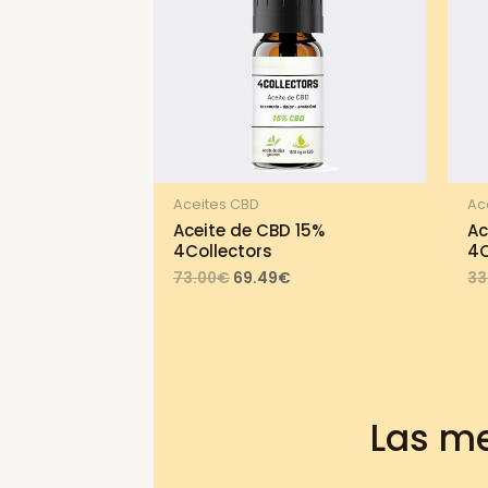
Aceites CBD
Ac
Aceite de CBD 15%
Ac
4Collectors
4C
Original
Current
73.00
€
69.49
€
33
price
price
was:
is:
73.00€.
69.49€.
Las me